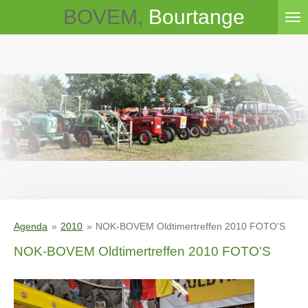
BOVEM,
Bourtange
Ga
direct
naar
de
hoofdinhoud
Agenda
»
2010
»
NOK-BOVEM Oldtimertreffen 2010 FOTO'S
NOK-BOVEM Oldtimertreffen 2010 FOTO'S