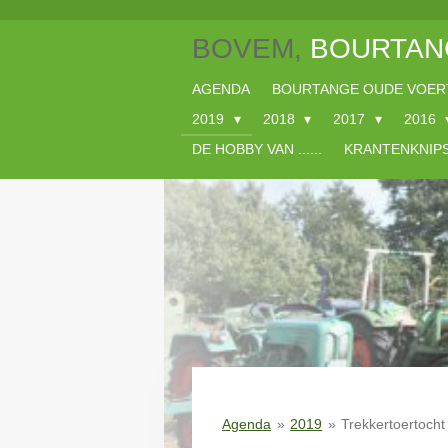
Ga
BOVEM,
BOURTAN
direct
naar
de
AGENDA
BOURTANGE OUDE VOER
hoofdinhoud
2019
2018
2017
2016
DE HOBBY VAN ......
KRANTENKNIP
Agenda
»
2019
»
Trekkertoertoch