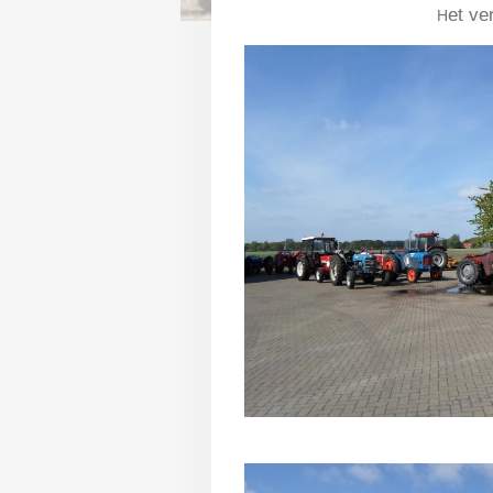
et ve
H