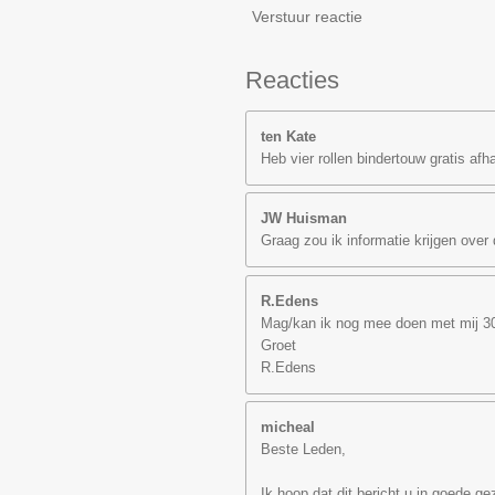
Verstuur reactie
Reacties
ten Kate
Heb vier rollen bindertouw gratis afha
JW Huisman
Graag zou ik informatie krijgen ove
R.Edens
Mag/kan ik nog mee doen met mij 30 j
Groet
R.Edens
micheal
Beste Leden,
Ik hoop dat dit bericht u in goede 