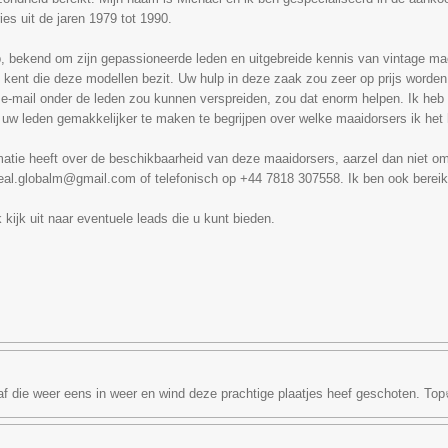
es uit de jaren 1979 tot 1990.
b, bekend om zijn gepassioneerde leden en uitgebreide kennis van vintage ma
kent die deze modellen bezit. Uw hulp in deze zaak zou zeer op prijs worden g
 e-mail onder de leden zou kunnen verspreiden, zou dat enorm helpen. Ik heb 
uw leden gemakkelijker te maken te begrijpen over welke maaidorsers ik het 
matie heeft over de beschikbaarheid van deze maaidorsers, aarzel dan niet o
heal.globalm@gmail.com of telefonisch op +44 7818 307558. Ik ben ook berei
k kijk uit naar eventuele leads die u kunt bieden.
f die weer eens in weer en wind deze prachtige plaatjes heef geschoten. Top