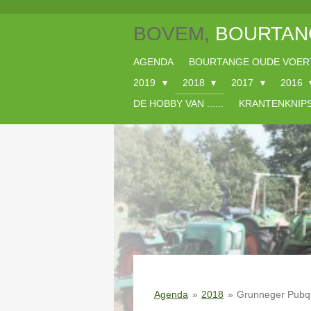
Ga
BOVEM,
BOURTAN
direct
naar
de
AGENDA
BOURTANGE OUDE VOER
hoofdinhoud
2019
2018
2017
2016
DE HOBBY VAN ......
KRANTENKNIP
Agenda
»
2018
»
Grunneger Pubq