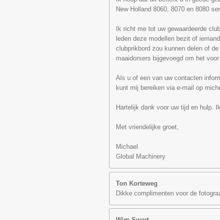
New Holland 8060, 8070 en 8080 seri
Ik richt me tot uw gewaardeerde clu
leden deze modellen bezit of iemand 
clubprikbord zou kunnen delen of de
maaidorsers bijgevoegd om het voor 
Als u of een van uw contacten infor
kunt mij bereiken via e-mail op mic
Hartelijk dank voor uw tijd en hulp. I
Met vriendelijke groet,
Michael
Global Machinery
Ton Korteweg
Dikke complimenten voor de fotograa
Wim Swart