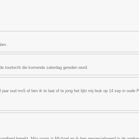
len .
r de tourtocht die komende zaterdag gereden word.
aar oud mx5 of ben ik te laat of te jong het lijkt mij leuk op 14 sep in oude 
gezondheid bereikt. Mijn naam is Michael en ik ben gespecialiseerd in de aan