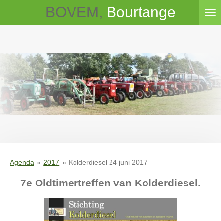
BOVEM,
Bourtange
Ga
direct
naar
de
hoofdinhoud
Agenda
»
2017
»
Kolderdiesel 24 juni 2017
7e Oldtimertreffen van Kolderdiesel.