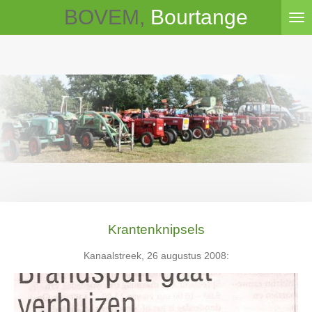
BOVEM,
Bourtange
Ga
direct
naar
de
hoofdinhoud
Krantenknipsels
Kanaalstreek, 26 augustus 2008: