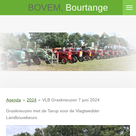
BOVEM,
Bourtange
Ga
direct
naar
de
hoofdinhoud
Agenda
»
2024
»
VLB Graskneuzen 7 juni 2024
Graskneuzen met de Tarup voor de Vlagtwedder
Landbouwbeurs.