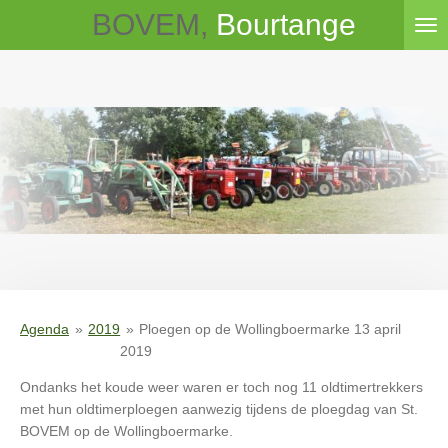
BOVEM,
Bourtange
Ga
direct
naar
de
hoofdinhoud
Agenda
»
2019
»
Ploegen op de Wollingboermarke 13 april
2019
Ondanks het koude weer waren er toch nog 11 oldtimertrekkers
met hun oldtimerploegen aanwezig tijdens de ploegdag van St.
BOVEM op de Wollingboermarke.