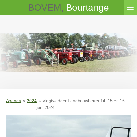
BOVEM,
Bourtange
Ga
direct
naar
de
hoofdinhoud
Agenda
»
2024
»
Vlagtwedder Landbouwbeurs 14, 15 en 16
juni 2024