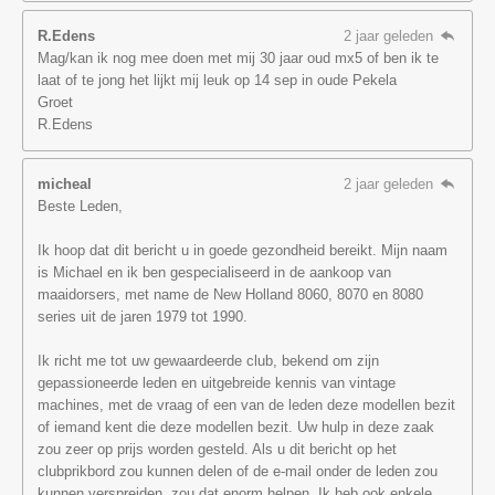
R.Edens
2 jaar geleden
Mag/kan ik nog mee doen met mij 30 jaar oud mx5 of ben ik te
laat of te jong het lijkt mij leuk op 14 sep in oude Pekela
Groet
R.Edens
micheal
2 jaar geleden
Beste Leden,
Ik hoop dat dit bericht u in goede gezondheid bereikt. Mijn naam
is Michael en ik ben gespecialiseerd in de aankoop van
maaidorsers, met name de New Holland 8060, 8070 en 8080
series uit de jaren 1979 tot 1990.
Ik richt me tot uw gewaardeerde club, bekend om zijn
gepassioneerde leden en uitgebreide kennis van vintage
machines, met de vraag of een van de leden deze modellen bezit
of iemand kent die deze modellen bezit. Uw hulp in deze zaak
zou zeer op prijs worden gesteld. Als u dit bericht op het
clubprikbord zou kunnen delen of de e-mail onder de leden zou
kunnen verspreiden, zou dat enorm helpen. Ik heb ook enkele