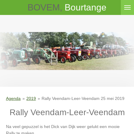
BOVEM,
Bourtange
Ga
direct
naar
de
hoofdinhoud
Agenda
»
2019
»
Rally Veendam-Leer-Veendam 25 mei 2019
Rally Veendam-Leer-Veendam
Na veel gepuzzel is het Dick van Dijk weer gelukt een mooie
Rally te maken.